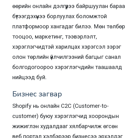
өөрийн онлайн дэлгүүрээ байршуулан бараа
бүтээгдэхүүнээ борлуулах боломжтой
платформоор хангадаг билээ. Мөн төлбөр
тооцоо, маркетинг, тээвэрлэлт,
хэрэглэгчидтэй харилцах хэрэгсэл зэрэг
олон төрлийн үйлчилгээний багцыг санал
болгодогоороо хэрэглэгчдийн таашаалд
нийцээд буй.
Бизнес загвар
Shopify нь онлайн C2C (Customer-to-
customer) буюу хэрэглэгчид хоорондын
жижиглэн худалдааг хялбарчилж өгсөн
веб портал хэлбэрээр бизнесээ эрхэлдэг