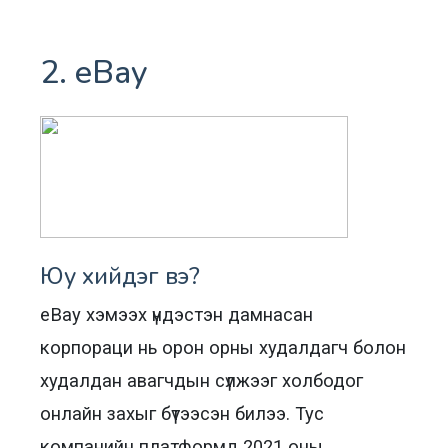
2. eBay
Юу хийдэг вэ?
eBay хэмээх үндэстэн дамнасан
корпораци нь орон орны худалдагч болон
худалдан авагчдын сүлжээг холбодог
онлайн захыг бүтээсэн билээ. Тус
компанийн платформд 2021 оны