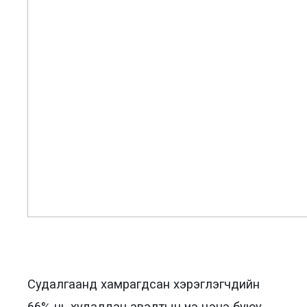
Судалгаанд хамрагдсан хэрэглэгчдийн
66% нь худалдан авалтын үнэ цэнэ буюу