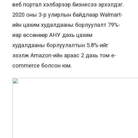
веб портал хэлбэрээр бизнесээ эрхэлдэг.
2020 оны 3-р улирлын байдлаар Walmart-
ийн цахим худалдааны борлуулалт 79%-
иар өссөнөөр АНУ дахь цахим
худалдааны борлуулалтын 5.8%-ийг
эзэлж Amazon-ийн араас 2 дахь том e-
commerce болсон юм.