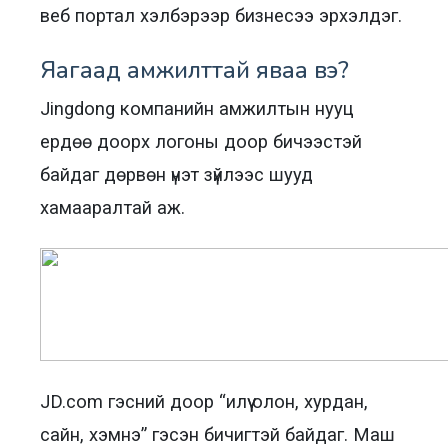
веб портал хэлбэрээр бизнесээ эрхэлдэг.
Яагаад амжилттай яваа вэ?
Jingdong компанийн амжилтын нууц
ердөө доорх логоны доор бичээстэй
байдаг дөрвөн үнэт зүйлээс шууд
хамааралтай аж.
JD.com гэсний доор “илүү олон, хурдан,
сайн, хэмнэ” гэсэн бичигтэй байдаг. Маш