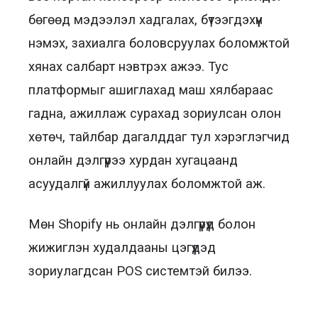
бөгөөд мэдээлэл хадгалах, бүтээгдэхүүн
нэмэх, захиалга боловсруулах боломжтой
хянах салбарт нэвтрэх ажээ. Тус
платформыг ашиглахад маш хялбараас
гадна, ажиллаж сурахад зориулсан олон
хөтөч, тайлбар дагалддаг тул хэрэглэгчид
онлайн дэлгүүрээ хурдан хугацаанд
асуудалгүй ажиллуулах боломжтой аж.
Мөн Shopify нь онлайн дэлгүүрүүд болон
жижиглэн худалдааны цэгүүдэд
зориулагдсан POS системтэй билээ.