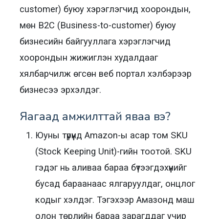
customer) буюу хэрэглэгчид хоорондын,
мөн B2C (Business-to-customer) буюу
бизнесийн байгууллага хэрэглэгчид
хоорондын жижиглэн худалдааг
хялбарчилж өгсөн веб портал хэлбэрээр
бизнесээ эрхэлдэг.
Яагаад амжилттай яваа вэ?
Юуны түрүүнд Amazon-ы асар том SKU
(Stock Keeping Unit)-гийн тоотой. SKU
гэдэг нь аливаа бараа бүтээгдэхүүнийг
бусад бараанаас ялгаруулдаг, онцлог
кодыг хэлдэг. Тэгэхээр Амазонд маш
олон төрлийн бараа зарагддаг учир