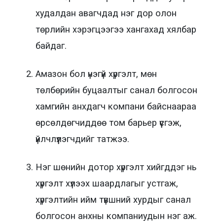
худалдан авагчдад нэг дор олон
төрлийн хэрэгцээгээ хангахад хялбар
байдаг.
Амазон бол үнэгүй хүргэлт, мөн
төлбөрийн буцаалтыг санал болгосон
хамгийн анхдагч компани байснаараа
өрсөлдөгчиддөө том барьер үүсгэж,
үйлчлүүлэгчдийг татжээ.
Нэг шөнийн дотор хүргэлт хийгддэг нь
хүргэлт хүлээх шаардлагыг устгаж,
хүргэлтийн ийм түвшний хурдыг санал
болгосон анхны компаниудын нэг аж.