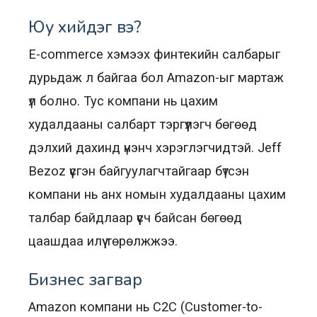
Юу хийдэг вэ?
E-commerce хэмээх финтекийн салбарыг
дурьдаж л байгаа бол Amazon-ыг мартаж
үл болно. Тус компани нь цахим
худалдааны салбарт тэргүүлэгч бөгөөд
дэлхий дахинд үнэнч хэрэглэгчидтэй. Jeff
Bezoz үүсгэн байгуулагчтайгаар бүтсэн
компани нь анх номын худалдааны цахим
талбар байдлаар үүсч байсан бөгөөд
цаашдаа илүү төрөлжжээ.
Бизнес загвар
Amazon компани нь C2C (Customer-to-