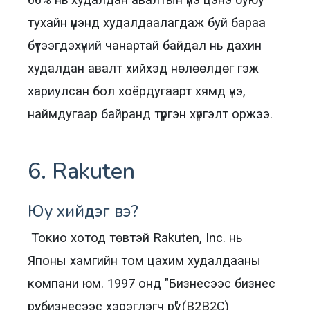
тухайн үнэнд худалдаалагдаж буй бараа
бүтээгдэхүүний чанартай байдал нь дахин
худалдан авалт хийхэд нөлөөлдөг гэж
хариулсан бол хоёрдугаарт хямд үнэ,
наймдугаар байранд түргэн хүргэлт оржээ.
6. Rakuten
Юу хийдэг вэ?
Токио хотод төвтэй Rakuten, Inc. нь
Японы хамгийн том цахим худалдааны
компани юм. 1997 онд "Бизнесээс бизнес
рүү, бизнесээс хэрэглэгч рүү" (B2B2C)