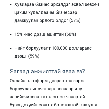
Хувиараа бизнес эрхэлдэг эсвэл зөвхөн
цахим худалдааны бизнесээр
дамжуулан орлого олдог (57%)
15% -иас дээш ашигтай (60%)
Нийт борлуулалт 100,000 доллараас
дээш (59%)
Яагаад амжилттай яваа вэ?
Онлайн платформ дээрээ хэн зарж
борлуулахыг хязгаарласанаар илүү
нарийвчилсан каталогоос чанартай
бүтээгдэхүүнийг сонгох боломжтой гэж үздэг