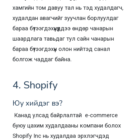
хамгийн том давуу тал нь тэд худалдагч,
худалдан авагчийг зуучлан борлуулдаг
бараа бүтээгдэхүүнүүддээ өндөр чанарын
шаардлага тавьдаг тул сайн чанарын
бараа бүтээгдэхүүн олон нийтэд санал
болгож чаддаг байна.
4. Shopify
Юу хийдэг вэ?
Канад улсад байрлалтай e-commerce
буюу цахим худалдааны компани болох
Shopify Inc нь худалдаа эрхлэгчдэд