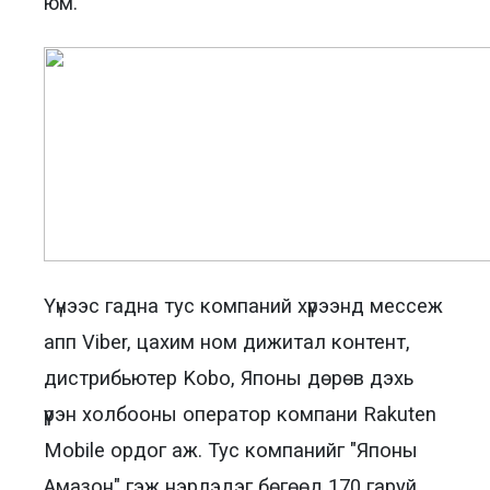
юм.
Үүнээс гадна тус компаний хүрээнд мессеж
апп Viber, цахим ном дижитал контент,
дистрибьютер Kobo, Японы дөрөв дэхь
үүрэн холбооны оператор компани Rakuten
Mobile ордог аж. Тус компанийг "Японы
Амазон" гэж нэрлэдэг бөгөөд 170 гаруй