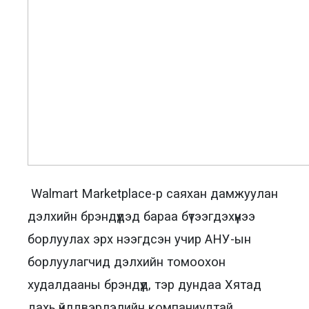
Walmart Marketplace-р саяхан дамжуулан
дэлхийн брэндүүдэд бараа бүтээгдэхүүнээ
борлуулах эрх нээгдсэн учир АНУ-ын
борлуулагчид дэлхийн томоохон
худалдааны брэндүүд, тэр дундаа Хятад
дахь үйлдвэрлэлийн компаниудтай