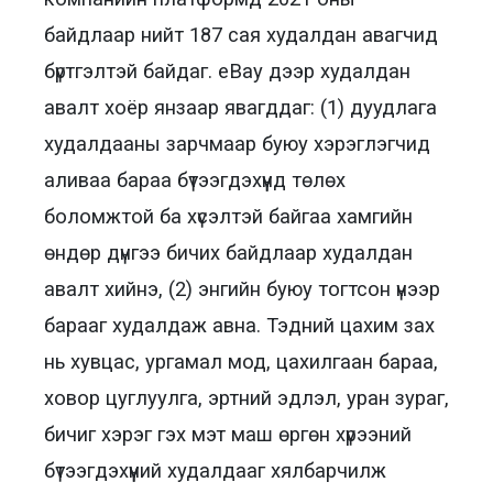
байдлаар нийт 187 сая худалдан авагчид
бүртгэлтэй байдаг. eBay дээр худалдан
авалт хоёр янзаар явагддаг: (1) дуудлага
худалдааны зарчмаар буюу хэрэглэгчид
аливаа бараа бүтээгдэхүүнд төлөх
боломжтой ба хүсэлтэй байгаа хамгийн
өндөр дүнгээ бичих байдлаар худалдан
авалт хийнэ, (2) энгийн буюу тогтсон үнээр
барааг худалдаж авна. Тэдний цахим зах
нь хувцас, ургамал мод, цахилгаан бараа,
ховор цуглуулга, эртний эдлэл, уран зураг,
бичиг хэрэг гэх мэт маш өргөн хүрээний
бүтээгдэхүүний худалдааг хялбарчилж