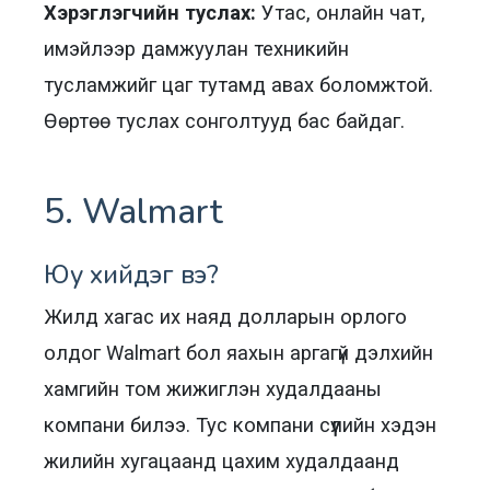
Хэрэглэгчийн туслах:
Утас, онлайн чат,
имэйлээр дамжуулан техникийн
тусламжийг цаг тутамд авах боломжтой.
Өөртөө туслах сонголтууд бас байдаг.
5. Walmart
Юу хийдэг вэ?
Жилд хагас их наяд долларын орлого
олдог Walmart бол яахын аргагүй дэлхийн
хамгийн том жижиглэн худалдааны
компани билээ. Тус компани сүүлийн хэдэн
жилийн хугацаанд цахим худалдаанд