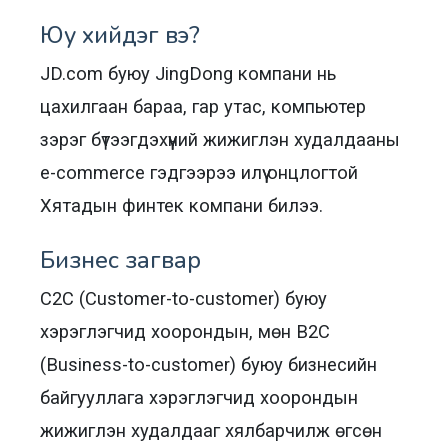
Юу хийдэг вэ?
JD.com буюу JingDong компани нь
цахилгаан бараа, гар утас, компьютер
зэрэг бүтээгдэхүүний жижиглэн худалдааны
e-commerce гэдгээрээ илүү онцлогтой
Хятадын финтек компани билээ.
Бизнес загвар
C2C (Customer-to-customer) буюу
хэрэглэгчид хоорондын, мөн B2C
(Business-to-customer) буюу бизнесийн
байгууллага хэрэглэгчид хоорондын
жижиглэн худалдааг хялбарчилж өгсөн