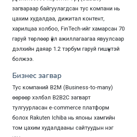
загвараар байгуулагдсан тус компани нь
цахим худалдаа, дижитал контент,
харилцаа холбоо, FinTech-ийг хамарсан 70
гаруй төрлөөр үйл ажиллагаагаа явуулсаар
дэлхийн даяар 1.2 тэрбум гаруй гишүүнтэй
болжээ.
Бизнес загвар
Тус компаний B2M (Business-to-many)
өөрөөр хэлбэл B2B2C загварт
тулгуурласан e-commerce платформ
болох Rakuten Ichiba нь японы хамгийн
том цахим худалдааны сайтуудын нэг