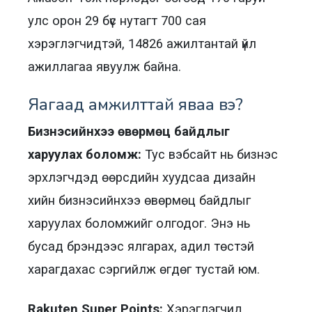
улс орон 29 бүс нутагт 700 сая
хэрэглэгчидтэй, 14826 ажилтантай үйл
ажиллагаа явуулж байна.
Яагаад амжилттай яваа вэ?
Бизнэсийнхээ өвөрмөц байдлыг
харуулах боломж:
Тус вэбсайт нь бизнэс
эрхлэгчдэд өөрсдийн хуудсаа дизайн
хийн бизнэсийнхээ өвөрмөц байдлыг
харуулах боломжийг олгодог. Энэ нь
бусад брэндээс ялгарах, адил төстэй
харагдахас сэргийлж өгдөг тустай юм.
Rakuten Super Points:
Хэрэглэгчид