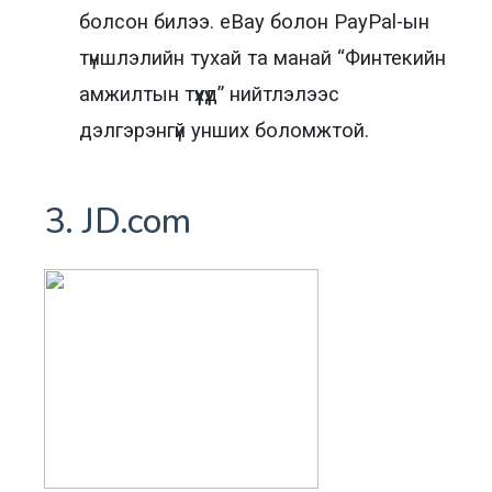
болсон билээ. eBay болон PayPal-ын
түншлэлийн тухай та манай “Финтекийн
амжилтын түүхүүд” нийтлэлээс
дэлгэрэнгүй унших боломжтой.
3. JD.com