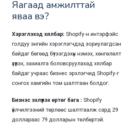
Яагаад амжилттай
яваа вэ?
Хэрэглэхэд хялбар:
Shopify-н интэрфэйс
голдуу энгийн хэрэглэгчдэд зориулагдсан
байдаг бөгөөд бүтээгдэхүүн нэмэх, хөнгөлөлт
үзүүлэх, захиалга боловсруулахад хялбар
байдаг учраас бизнес эрхлэгчид Shopify-г
сонгох хамгийн том шалтгаан болдог.
Бизнэс эхлүүлэх өртөг бага :
Shopify
үйлчилгээний төрлөөс шалтгаалж сард 29
доллараас 79 долларын төлбөртэй.