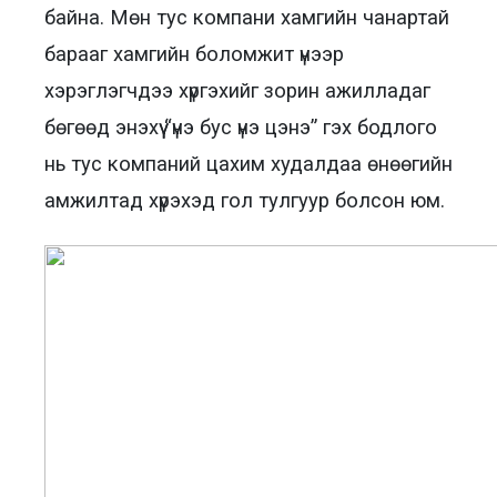
байна. Мөн тус компани хамгийн чанартай
барааг хамгийн боломжит үнээр
хэрэглэгчдээ хүргэхийг зорин ажилладаг
бөгөөд энэхүү “үнэ бус үнэ цэнэ” гэх бодлого
нь тус компаний цахим худалдаа өнөөгийн
амжилтад хүрэхэд гол тулгуур болсон юм.