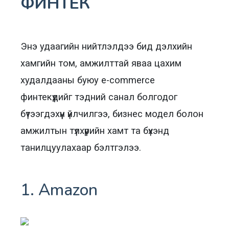
ФИНТЕК
Энэ удаагийн нийтлэлдээ бид дэлхийн
хамгийн том, амжилттай яваа цахим
худалдааны буюу e-commerce
финтекүүдийг тэдний санал болгодог
бүтээгдэхүүн үйлчилгээ, бизнес модел болон
амжилтын түлхүүрийн хамт та бүхэнд
танилцуулахаар бэлтгэлээ.
1. Amazon