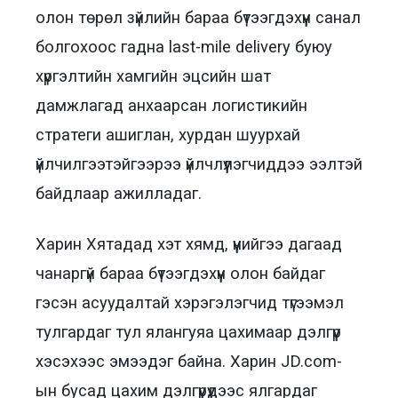
олон төрөл зүйлийн бараа бүтээгдэхүүн санал
болгохоос гадна last-mile delivery буюу
хүргэлтийн хамгийн эцсийн шат
дамжлагад анхаарсан логистикийн
стратеги ашиглан, хурдан шуурхай
үйлчилгээтэйгээрээ үйлчлүүлэгчиддээ ээлтэй
байдлаар ажилладаг.
Харин Хятадад хэт хямд, үүнийгээ дагаад
чанаргүй бараа бүтээгдэхүүн олон байдаг
гэсэн асуудалтай хэрэгэлэгчид түгээмэл
тулгардаг тул ялангуяа цахимаар дэлгүүр
хэсэхээс эмээдэг байна. Харин JD.com-
ын бусад цахим дэлгүүрүүдээс ялгардаг