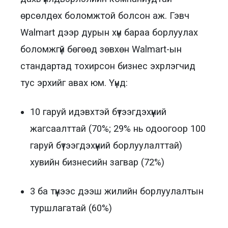
өрсөлдөх боломжтой болсон аж. Гэвч
Walmart дээр дурын хүн бараа борлуулах
боломжгүй бөгөөд зөвхөн Walmart-ын
стандартад тохирсон бизнес эхрлэгчид
тус эрхийг авах юм. Үүнд:
10 гаруй идэвхтэй бүтээгдэхүүний
жагсаалттай (70%; 29% нь одоогоор 100
гаруй бүтээгдэхүүний борлуулалттай)
хувийн бизнесийн загвар (72%)
3 ба түүнээс дээш жилийн борлуулалтын
туршлагатай (60%)