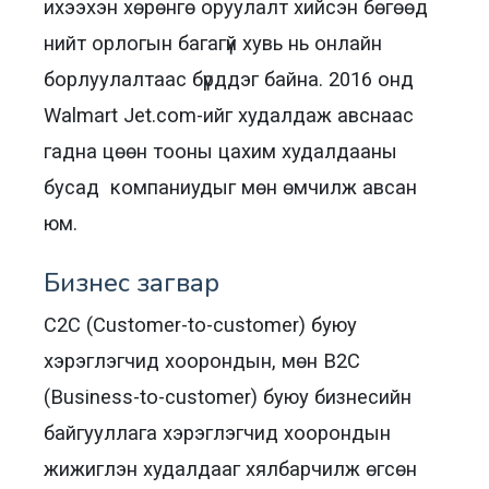
ихээхэн хөрөнгө оруулалт хийсэн бөгөөд
нийт орлогын багагүй хувь нь онлайн
борлуулалтаас бүрддэг байна. 2016 онд
Walmart Jet.com-ийг худалдаж авснаас
гадна цөөн тооны цахим худалдааны
бусад компаниудыг мөн өмчилж авсан
юм.
Бизнес загвар
C2C (Customer-to-customer) буюу
хэрэглэгчид хоорондын, мөн B2C
(Business-to-customer) буюу бизнесийн
байгууллага хэрэглэгчид хоорондын
жижиглэн худалдааг хялбарчилж өгсөн