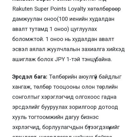
Rakuten Super Points Loyalty хөтөлбөрөөр
дамжуулан оноо(100 иенийн худалдан
авалт тутамд 1 оноо) цуглуулах
боломжтой. 1 оноо нь худалдан авалт
эсвэл аялал жуулчлалын захиалга хийхэд
ашиглаж болох JPY 1-тэй тэнцүү байна.
Эрсдэл бага:
Төлбөрийн аюулгүй байдлыг
хангаж, төлбөр тооцооны олон төрлийн
сонголтыг хэрэглэгчид олгохоос гадна
эрсдэлийг бууруулах зорилгоор дотоод
хууль тогтоомжийн дагуу бизнэс
эхрлэгчид, борлуулагчдын бүтээгдэхүүнийг