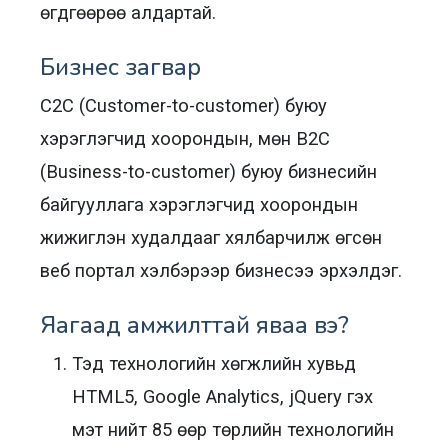
өгдгөөрөө алдартай.
Бизнес загвар
C2C (Customer-to-customer) буюу
хэрэглэгчид хоорондын, мөн B2C
(Business-to-customer) буюу бизнесийн
байгууллага хэрэглэгчид хоорондын
жижиглэн худалдааг хялбарчилж өгсөн
веб портал хэлбэрээр бизнесээ эрхэлдэг.
Яагаад амжилттай яваа вэ?
Тэд технологийн хөгжлийн хувьд
HTML5, Google Analytics, jQuery гэх
мэт нийт 85 өөр төрлийн технологийн