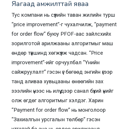
Яагаад амжилттай яваа
Тус компани нь сүүлийн таван жилийн турш
“price improvement”-г чухалчилж, “payment
for order flow” буюу PFOF-аас зайлсхийх
зорилготой арилжааны алгоритмыг маш
өндөр түвшинд хөгжүүлж чадсан. “Price
improvement”-ийг орчуулбал “Үнийн
сайжруулалт” гэсэн үг бөгөөд энгийн үгээр
танд аливаа хувьцааны өнөөгийн зах
зээлийн үнээс нь илүү дээр санал бүхий үнийг
олж өгдөг алгоритмыг хэлдэг. Харин
“Payment for order flow” нь монголоор
“Захиалгын урсгалын төлбөр” гэсэн
утгатай ба энэ нь ердөө арилжаанд