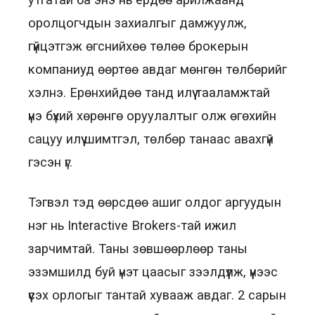
оролцогчдын захиалгыг дамжуулж,
гүйцэтгэж өгснийхөө төлөө брокерын
компаниуд өөртөө авдаг мөнгөн төлбөрийг
хэлнэ. Ерөнхийдөө танд илүү тааламжтай
үнэ бүхий хөрөнгө оруулалтыг олж өгөхийн
сацуу илүү шимтгэл, төлбөр танаас авахгүй
гэсэн үг.
Тэгвэл тэд өөрсдөө ашиг олдог аргуудын
нэг нь Interactive Brokers-тай ижил
зарчимтай. Таны зөвшөөрлөөр таны
эзэмшилд буй үнэт цаасыг зээлдүүлж, үүнээс
үүсэх орлогыг тантай хувааж авдаг. 2 сарын