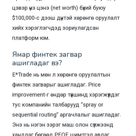
цэвэр үнэ цэнэ (net worth) бүхий буюу
$100,000-с дээш дүнтэй хөрөнгө оруулалт
хийх хэрэглэгчдэд зориулагдсан
платформ юм.
Ямар финтек загвар
ашигладаг вэ?
E*Trade нь мөн л хөрөнгө оруулалтын
финтек загварыг ашигладаг. Price
improvement-г өндөр түвшинд хэрэгжүүлдэг
тус компанийн талбарууд “spray or
sequential routing” аргачлалыг ашигладаг.
Энэ нь нэгэн зэрэг маш олон сүлжээнд
ханддаг бөгөөд PFOF шимтгэл авдаг