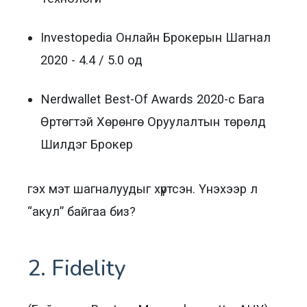
Investopedia Онлайн Брокерын Шагнал
2020 - 4.4 / 5.0 од
Nerdwallet Best-Of Awards 2020-с Бага
Өртөгтэй Хөрөнгө Оруулалтын төрөлд
Шилдэг Брокер
гэх мэт шагналуудыг хүртсэн. Үнэхээр л
“акул” байгаа биз?
2. Fidelity