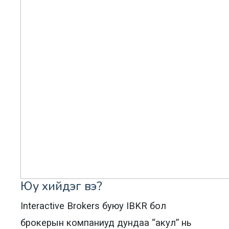
Юу хийдэг вэ?
Interactive Brokers буюу IBKR бол
брокерын компаниуд дундаа “акул” нь