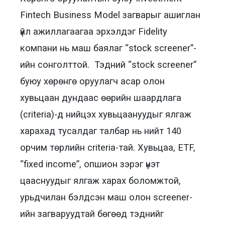
Fintech Business Model загварыг ашиглан
үйл ажиллагаагаа эрхэлдэг Fidelity
компани нь маш баялаг “stock screener”-
ийн сонголттой. Тэдний “stock screener”
буюу хөрөнгө оруулагч асар олон
хувьцаан дундаас өөрийн шаардлага
(criteria)-д нийцэх хувьцаануудыг ялгаж
харахад тусалдаг талбар нь нийт 140
орчим төрлийн criteria-тай. Хувьцаа, ETF,
“fixed income”, опшион зэрэг үнэт
цааснуудыг ялгаж харах боломжтой,
урьдчилан бэлдсэн маш олон screener-
ийн загваруудтай бөгөөд тэднийг