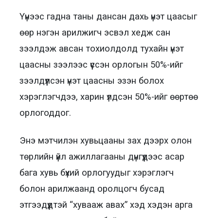
Үүнээс гадна таны дансан дахь үнэт цаасыг
өөр нэгэн арилжигч эсвэл хедж сан
зээлдэж авсан тохиолдолд тухайн үнэт
цаасны зээлээс үүссэн орлогын 50%-ийг
зээлдүүлсэн үнэт цаасны эзэн болох
хэрэглэгчдээ, харин үлдсэн 50%-ийг өөртөө
орлогоддог.
Энэ мэтчилэн хувьцааны зах дээрх олон
төрлийн үйл ажиллагааны дүнгүүдээс асар
бага хувь бүхий орлогуудыг хэрэглэгч
болон арилжаанд оролцогч бусад
этгээдүүдтэй “хувааж авах” хэд хэдэн арга