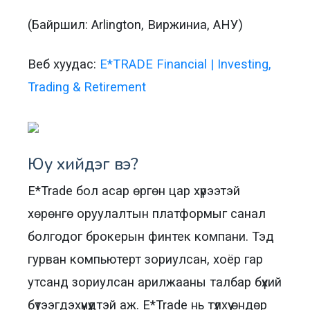
(Байршил: Arlington, Виржиниа, АНУ)
Веб хуудас:
E*TRADE Financial | Investing,
Trading & Retirement
Юу хийдэг вэ?
E*Trade бол асар өргөн цар хүрээтэй
хөрөнгө оруулалтын платформыг санал
болгодог брокерын финтек компани. Тэд
гурван компьютерт зориулсан, хоёр гар
утсанд зориулсан арилжааны талбар бүхий
бүтээгдэхүүнүүдтэй аж. E*Trade нь түлхүү өндөр