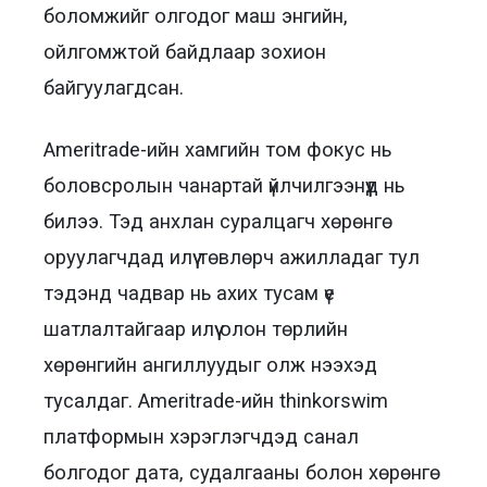
боломжийг олгодог маш энгийн,
ойлгомжтой байдлаар зохион
байгуулагдсан.
Ameritrade-ийн хамгийн том фокус нь
боловсролын чанартай үйлчилгээнүүд нь
билээ. Тэд анхлан суралцагч хөрөнгө
оруулагчдад илүү төвлөрч ажилладаг тул
тэдэнд чадвар нь ахих тусам үе
шатлалтайгаар илүү олон төрлийн
хөрөнгийн ангиллуудыг олж нээхэд
тусалдаг. Ameritrade-ийн thinkorswim
платформын хэрэглэгчдэд санал
болгодог дата, судалгааны болон хөрөнгө