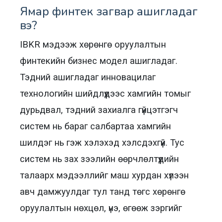
Ямар финтек загвар ашигладаг
вэ?
IBKR мэдээж хөрөнгө оруулалтын
финтекийн бизнес модел ашигладаг.
Тэдний ашигладаг инновацилаг
технологийн шийдлүүдээс хамгийн томыг
дурьдвал, тэдний захиалга гүйцэтгэгч
систем нь бараг салбартаа хамгийн
шилдэг нь гэж хэлэхэд хэлсдэхгүй. Тус
систем нь зах зээлийн өөрчлөлтүүдийн
талаарх мэдээллийг маш хурдан хүлээн
авч дамжуулдаг тул танд төгс хөрөнгө
оруулалтын нөхцөл, үнэ, өгөөж зэргийг