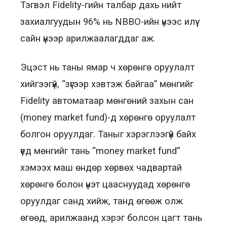
Тэгвэл Fidelity-гийн талбар дахь нийт
захиалгуудын 96% нь NBBO-ийн үнээс илүү
сайн үнээр арилжаалагддаг аж.
Эцэст нь таны ямар ч хөрөнгө оруулалт
хийгээгүй, “зүгээр хэвтэж байгаа” мөнгийг
Fidelity автоматаар мөнгөний захын сан
(money market fund)-д хөрөнгө оруулалт
болгон оруулдаг. Таныг хэрэглээгүй байх
үед мөнгийг тань “money market fund”
хэмээх маш өндөр хөрвөх чадвартай
хөрөнгө болон үнэт цааснуудад хөрөнгө
оруулдаг санд хийж, танд өгөөж олж
өгөөд, арилжаанд хэрэг болсон цагт тань