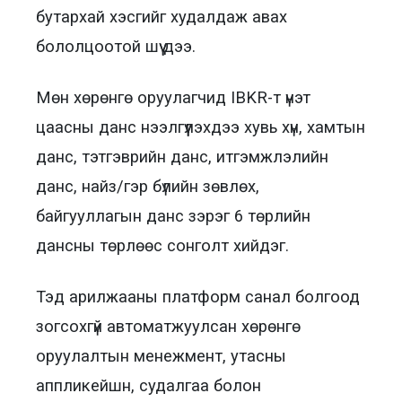
бутархай хэсгийг худалдаж авах
бололцоотой шүү дээ.
Мөн хөрөнгө оруулагчид IBKR-т үнэт
цаасны данс нээлгүүлэхдээ хувь хүн, хамтын
данс, тэтгэврийн данс, итгэмжлэлийн
данс, найз/гэр бүлийн зөвлөх,
байгууллагын данс зэрэг 6 төрлийн
дансны төрлөөс сонголт хийдэг.
Тэд арилжааны платформ санал болгоод
зогсохгүй автоматжуулсан хөрөнгө
оруулалтын менежмент, утасны
аппликейшн, судалгаа болон