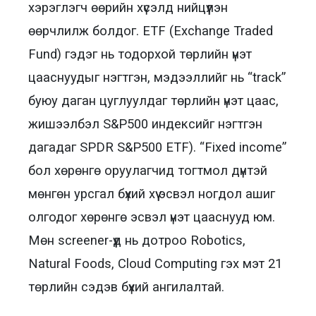
хэрэглэгч өөрийн хүсэлд нийцүүлэн
өөрчлилж болдог. ETF (Exchange Traded
Fund) гэдэг нь тодорхой төрлийн үнэт
цааснуудыг нэгтгэн, мэдээллийг нь “track”
буюу даган цуглуулдаг төрлийн үнэт цаас,
жишээлбэл S&P500 индексийг нэгтгэн
дагадаг SPDR S&P500 ETF). “Fixed income”
бол хөрөнгө оруулагчид тогтмол дүнтэй
мөнгөн урсгал бүхий хүү эсвэл ногдол ашиг
олгодог хөрөнгө эсвэл үнэт цааснууд юм.
Мөн screener-үүд нь дотроо Robotics,
Natural Foods, Cloud Computing гэх мэт 21
төрлийн сэдэв бүхий ангилалтай.