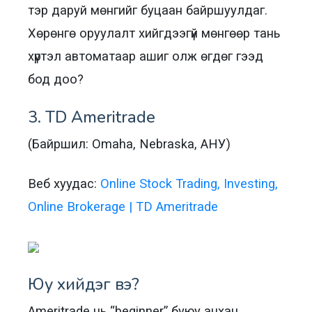
тэр даруй мөнгийг буцаан байршуулдаг.
Хөрөнгө оруулалт хийгдээгүй мөнгөөр тань
хүртэл автоматаар ашиг олж өгдөг гээд
бод доо?
3. TD Ameritrade
(Байршил: Omaha, Nebraska, АНУ)
Веб хуудас:
Online Stock Trading, Investing,
Online Brokerage | TD Ameritrade
Юу хийдэг вэ?
Ameritrade нь “beginner” буюу анхан