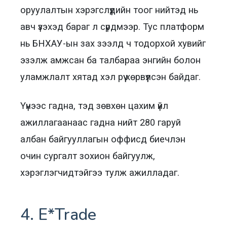
оруулалтын хэрэгслүүдийн тоог нийтэд нь
авч үзэхэд бараг л сүрдмээр. Тус платформ
нь БНХАУ-ын зах зээлд ч тодорхой хувийг
эзэлж амжсан ба талбараа энгийн болон
уламжлалт хятад хэл рүү хөрвүүлсэн байдаг.
Үүнээс гадна, тэд зөвхөн цахим үйл
ажиллагаанаас гадна нийт 280 гаруй
албан байгууллагын оффисд биечлэн
очин сургалт зохион байгуулж,
хэрэглэгчидтэйгээ тулж ажилладаг.
4. E*Trade