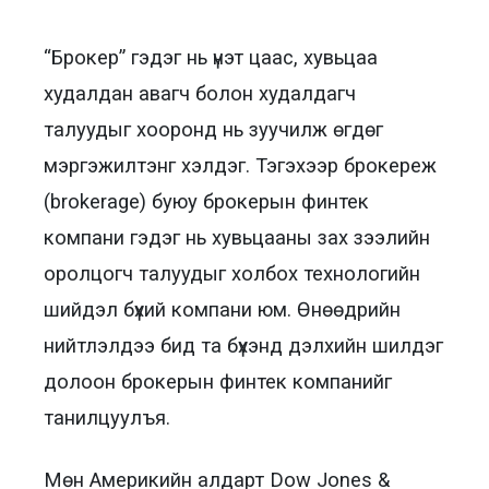
“Брокер” гэдэг нь үнэт цаас, хувьцаа
худалдан авагч болон худалдагч
талуудыг хооронд нь зуучилж өгдөг
мэргэжилтэнг хэлдэг. Тэгэхээр брокереж
(brokerage) буюу брокерын финтек
компани гэдэг нь хувьцааны зах зээлийн
оролцогч талуудыг холбох технологийн
шийдэл бүхий компани юм. Өнөөдрийн
нийтлэлдээ бид та бүхэнд дэлхийн шилдэг
долоон брокерын финтек компанийг
танилцуулъя.
Мөн Америкийн алдарт Dow Jones &