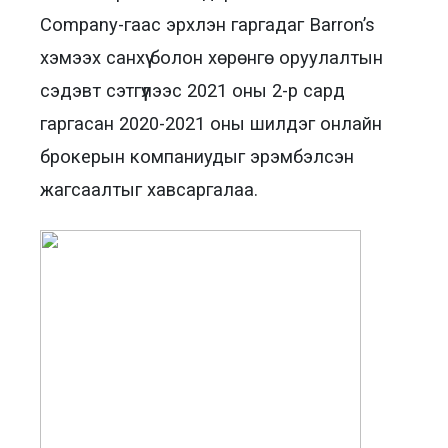
Company-гаас эрхлэн гаргадаг Barron’s
хэмээх санхүү болон хөрөнгө оруулалтын
сэдэвт сэтгүүлээс 2021 оны 2-р сард
гаргасан 2020-2021 оны шилдэг онлайн
брокерын компаниудыг эрэмбэлсэн
жагсаалтыг хавсаргалаа.