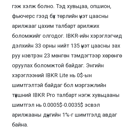
гэж хэлж болно. Тэд хувьцаа, опшион,
фьючерс гээд бүх төрлийн үнэт цаасны
арилжааг цахим талбарт арилжих
боломжийг олгодог. IBKR-ийн хэрэглэгчид
дэлхийн 33 орны нийт 135 үнэт цаасны зах
руу нэвтрэн 23 мөнгөн тэмдэгтээр хөрөнгө
оруулах боломжтой байдаг. Энгийн
хэрэглээний IBKR Lite нь 0$-ын
шимтгэлтэй байдаг бол мэргэжлийн
түвшний IBKR Pro талбарт нэгж хувьцааны
шимтгэл нь 0.0005$-0.0035$ эсвэл
арилжааны дүнгийн 1%-г шимтгэлд авдаг
байна.