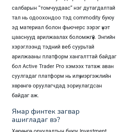
салбарын “томчуудаас” нэг дутагдалтай
тал нь одоохондоо тэд commodity буюу
эд материал болон фьючерс зэрэг үнэт
цааснууд арилжаалах боломжгүй. Энгийн
хэрэглээнд тэдний веб суурьтай
арилжааны платформ хангалттай байдаг
бол Active Trader Pro хэмээх татаж аван
суулгадаг платформ нь илүү мэргэжлийн
хөрөнгө оруулагчдад зориулагдсан
байдаг аж.
Ямар финтек загвар
ашигладаг вэ?
Хөрөнгө оруулалтын буюу Investment