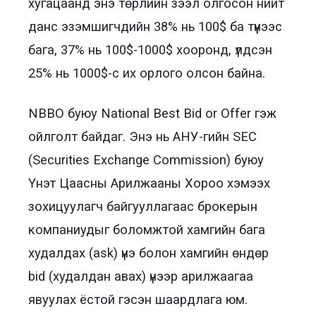
хугацаанд энэ төрлийн зээл олгосон нийт
данс эзэмшигчдийн 38% нь 100$ ба түүнээс
бага, 37% нь 100$-1000$ хооронд, үлдсэн
25% нь 1000$-с их орлого олсон байна.
NBBO буюу National Best Bid or Offer гэж
ойлголт байдаг. Энэ нь АНУ-гийн SEC
(Securities Exchange Commission) буюу
Үнэт Цаасны Арилжааны Хороо хэмээх
зохицуулагч байгууллагаас брокерын
компаниудыг боломжтой хамгийн бага
худалдах (ask) үнэ болон хамгийн өндөр
bid (худалдан авах) үнээр арилжаагаа
явуулах ёстой гэсэн шаардлага юм.