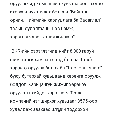
оруулагчид компанийн хувьцаа сонгохдоо
ихээхэн чухалчлах болсон “Байгаль
орчин, Нийгмийн хариуцлага ба Засаглал”
талын судалгааны цэс нэмж,
хэрэглэгчдээ “халамжилжээ”.
IBKR-ийн хэрэглэгчид нийт 8,300 гаруй
шимтгэлгүй хамтын санд (mutual fund)
хөрөнгө оруулж болох ба “fractional share”
буюу бутархай хувьцаанд хөрөнгө оруулж
болдог. Харьцангуй жижиг хөрөнгө
оруулалт хийдэг хэрэглэгч Тесла
компаний нэг ширхэг хувьцааг $575-оор
худалдаж авахаас илүү үүний тодорхой