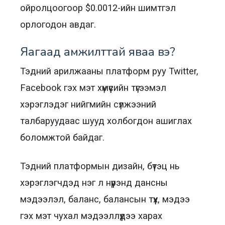
ойролцоогоор $0.0012-ийн шимтгэл
орлогодон авдаг.
Яагаад амжилттай яваа вэ?
Тэдний арилжааны платформ руу Twitter,
Facebook гэх мэт хүмүүсийн түгээмэл
хэрэглэдэг нийгмийн сүлжээний
талбаруудаас шууд холбогдон ашиглах
боломжтой байдаг.
Тэдний платформын дизайн, бүтэц нь
хэрэглэгчдэд нэг л нүүрэнд дансны
мэдээлэл, баланс, балансын түүх, мэдээ
гэх мэт чухал мэдээллүүдээ харах