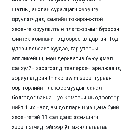
шатны, анхлан суралцагч хөрөнгө
оруулагчдад хамгийн тохиромжтой
хөрөнгө оруулалтын платформыг бүтээсэн
финтек компани гэдгээрээ алдартай. Тэд
үндсэн вебсайт хуудас, гар утасны
аппликейшн, мөн дериватив буюу үүсмэл
санхүүгийн хэрэгсэлд төвлөрсөн арилжаанд
зориулагдсан thinkorswim зэрэг гурван
өөр төрлийн платформуудыг санал
болгодог байна. Тус компани нь одоогоор
нийт 1 их наяд ам.долларын үнэ цэнэ бүхий
хөрөнгөтэй 11 сая данс эзэмшигч
хэрэглэгчидтэйгээр үйл ажиллагаагаа