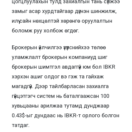
цогцлуулахын тулд захиалгын тань сүлжээ
замыг асар хурдтайгаар дүгнэн шинжилж,
илүү сайн нөхцөлтэй хөрөнгө оруулалтын
боломж руу холбож өгдөг.
Брокерын үйлчилгээ үзүүлснийхээ төлөө
уламжлалт брокерын компаниуд шиг
брокерын шимтгэл авдаггүй юм бол IBKR
хэрхэн ашиг олдог вэ гэж та гайхаж
магадгүй. Дээр тайлбарласан захиалга
гүйцэтгэгч систем нь баталгаажсан 100
хувьцааны арилжаа тутамд дунджаар
0.43$-ыг дундаас нь IBKR-т орлого болгон
татдаг.