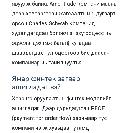
явуулж байна. Ameritrade компани маань
дээр хавсаргасан жагсаалтын 5 дугаарт
орсон Charles Schwab компанид
худалдагдсан боловч энэхүү процесс нь
эцэслэгдэх гэж багагүй хугацаа
шаардагдах тул одоогоор бие даасан
компаниар нь танилцуулъя.
Ямар финтек загвар
ашигладаг вэ?
Хөрөнгө оруулалтын финтек моделийг
ашигладаг. Дээр дурьдагдсан PFOF
(payment for order flow) зарчмаар тус
компани нэгж хувьцаа тутамд