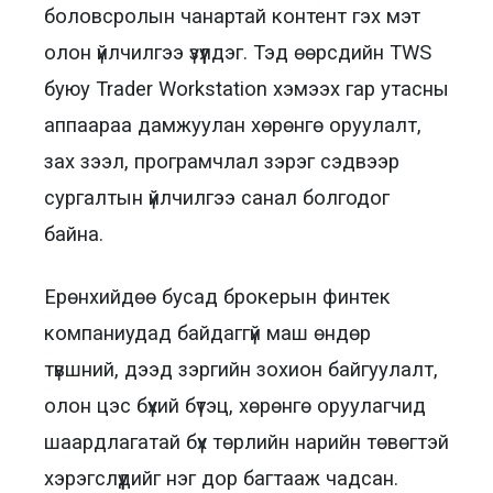
боловсролын чанартай контент гэх мэт
олон үйлчилгээ үзүүлдэг. Тэд өөрсдийн TWS
буюу Trader Workstation хэмээх гар утасны
аппаараа дамжуулан хөрөнгө оруулалт,
зах зээл, програмчлал зэрэг сэдвээр
сургалтын үйлчилгээ санал болгодог
байна.
Ерөнхийдөө бусад брокерын финтек
компаниудад байдаггүй маш өндөр
түвшний, дээд зэргийн зохион байгуулалт,
олон цэс бүхий бүтэц, хөрөнгө оруулагчид
шаардлагатай бүх төрлийн нарийн төвөгтэй
хэрэгслүүдийг нэг дор багтааж чадсан.