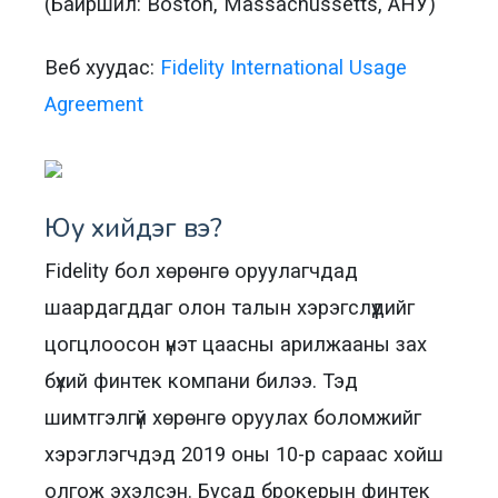
(Байршил: Boston, Massachussetts, АНУ)
Веб хуудас:
Fidelity International Usage
Agreement
Юу хийдэг вэ?
Fidelity бол хөрөнгө оруулагчдад
шаардагддаг олон талын хэрэгслүүдийг
цогцлоосон үнэт цаасны арилжааны зах
бүхий финтек компани билээ. Тэд
шимтгэлгүй хөрөнгө оруулах боломжийг
хэрэглэгчдэд 2019 оны 10-р сараас хойш
олгож эхэлсэн. Бусад брокерын финтек