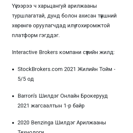
Үүгээрээ ч харьцангуй арилжааны
туршлагатай, дунд болон ахисан түвшний
хөрөнгө оруулагчдад илүү тохиромжтой
платформ гэгддэг.
Interactive Brokers компани сүүлийн жилд:
StockBrokers.com 2021 Жилийн Тойм -
5/5 од
Barron’s Шилдэг Онлайн Брокерууд
2021 жагсаалтын 1-р байр
2020 Benzinga Шилдэг Арилжааны
Технологи