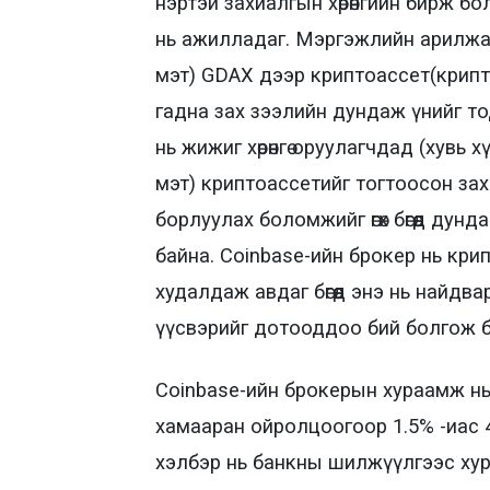
нэртэй захиалгын хөрөнгийн бирж б
нь ажилладаг. Мэргэжлийн арилжаа
мэт) GDAX дээр криптоассет(крипт
гадна зах зээлийн дундаж үнийг т
нь жижиг хөрөнгө оруулагчдад (хувь
мэт) криптоассетийг тогтоосон за
борлуулах боломжийг өгөх бөгөөд ду
байна. Coinbase-ийн брокер нь кр
худалдаж авдаг бөгөөд энэ нь найдвар
үүсвэрийг дотооддоо бий болгож 
Coinbase-ийн брокерын хураамж нь 
хамааран ойролцоогоор 1.5% -иас 
хэлбэр нь банкны шилжүүлгээс хур