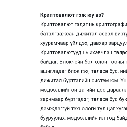
Криптовалют гэж юу вэ?
Криптовалют гэдэг нь криптографи 
баталгаажсан дижитал эсвэл виртуа
хуурамчаар үйлдэх, давхар зарцуу
Криптовалютууд нь ихэвчлэн төвлөр
байдаг. Блокчейн бол олон тооны 
ашигладаг блок гэх, төвлөрсөн бус,
дижитал бүртгэлийн систем юм. Үн
мэдээллийг он цагийн дэс дараал
зарчмаар бүртгэдэг, төвлөрсөн бус 
дамждаггүй технологи тул цаг хуг
бууруулах, мэдээллийн ил тод бай