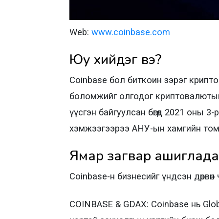
Web:
www.coinbase.com
Юу хийдэг вэ?
Coinbase бол биткоин зэрэг крипто
боломжийг олгодог криптовалютын
үүсгэн байгуулсан бөгөөд 2021 оны 
хэмжээгээрээ АНУ-ын хамгийн том
Ямар загвар ашиглада
Coinbase-н бизнесийг үндсэн дөрвөн
COINBASE & GDAX: Coinbase нь Globa