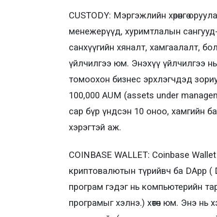
CUSTODY: Мэргэжлийн хөрөнгө оруула
менежерүүд, хуримтлалын сангууд
санхүүгийн хяналт, хамгаалалт, б
үйлчилгээ юм. Энэхүү үйлчилгээ нь 
томоохон бизнес эрхлэгчдэд зориула
100,000 AUM (assets under managem
сар бүр үндсэн 10 оноо, хамгийн 
хэрэгтэй аж.
COINBASE WALLET: Coinbase Wallet бо
криптовалютын түрийвч ба DApp ( Dec
програм гэдэг нь компьютерийн т
програмыг хэлнэ.) хөтөч юм. Энэ нь