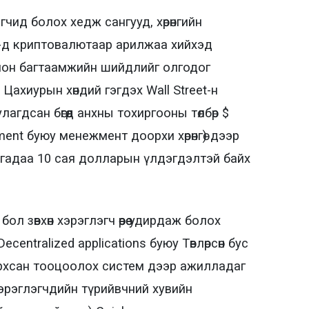
гчид болох хедж сангууд, хөрөнгийн
-д криптовалютаар арилжаа хийхэд
олон багтаамжийн шийдлийг олгодог
Цахиурын хөндий гэгдэх Wall Street-н
гдсан бөгөөд анхны тохиргооны төлбөр $
ent буюу менежмент доорхи хөрөнгө) дээр
багадаа 10 сая долларын үлдэгдэлтэй байх
л зөвхөн хэрэглэгч өөрөө удирдаж болох
entralized applications буюу Төвлөрсөн бус
архсан тооцоолох систем дээр ажилладаг
 хэрэглэгчдийн түрийвчний хувийн