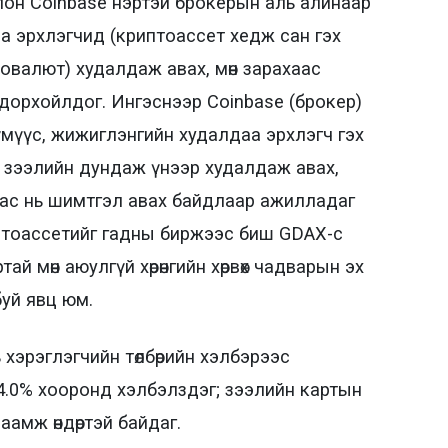
олон Coinbase нэртэй брокерын аль алинаар
 эрхлэгчид (криптоассет хедж сан гэх
овалют) худалдаж авах, мөн зарахаас
одорхойлдог. Ингэснээр Coinbase (брокер)
 хүмүүс, жижиглэнгийн худалдаа эрхлэгч гэх
х зээлийн дундаж үнээр худалдаж авах,
ндаас нь шимтгэл авах байдлаар ажилладаг
иптоассетийг гадны биржээс биш GDAX-с
тай мөн аюулгүй хөрөнгийн хөрвөх чадварын эх
буй явц юм.
хэрэглэгчийн төлбөрийн хэлбэрээс
4.0% хооронд хэлбэлздэг; зээлийн картын
аамж өндөртэй байдаг.