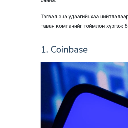
байна.
Тэгвэл энэ удаагийнхаа нийтлэлэ
таван компанийг тоймлон хүргэж б
1. Coinbase