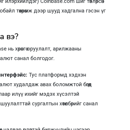
г илэрхийлдэг) Coinbase.com шиг төвлөрсөн
айл төхөөрөмж дээр шууд хадгална гэсэн үг
а вэ?
se нь хөрөнгө оруулалт, арилжааны
валют санал болгодог.
интерфэйс:
Тус платформд хэдхэн
алют худалдаж авах боломжтой бөгөөд
аар илүү ихийг мэдэх хүсэлтэй
уулалттай сургалтын хөтөлбөрийг санал
өх чадвар өндөртэй биржүүдийн нэгээр