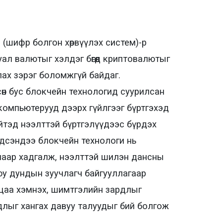
(шифр болгон хөрвүүлэх систем)-р
л валютыг хэлдэг бөгөөд криптовалютыг
лах зэрэг боломжгүй байдаг.
сөн бус блокчейн технологид суурилсан
компьютерууд дээрх гүйлгээг бүртгэхэд
 нийтэд нээлттэй бүртгэлүүдээс бүрдэх
дсэндээ блокчейн технологи нь
лаар хадгалж, нээлттэй шилэн дансны
буюу дундын зуучлагч байгууллагаар
ацаа хэмнэх, шимтгэлийн зардлыг
длыг хангах давуу талуудыг бий болгож