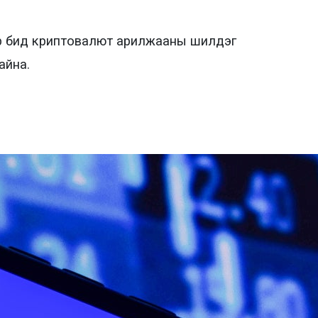
эр бид криптовалют арилжааны шилдэг
айна.