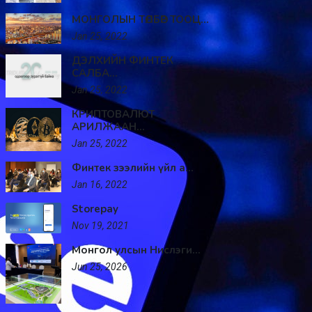
МОНГОЛЫН ТӨЛБӨР ТООЦ...
Jan 25, 2022
ДЭЛХИЙН ФИНТЕК
САЛБА...
Jan 25, 2022
КРИПТОВАЛЮТ
АРИЛЖААН...
Jan 25, 2022
Финтек зээлийн үйл а...
Jan 16, 2022
Storepay
Nov 19, 2021
Монгол улсын Нислэги...
Jun 25, 2026