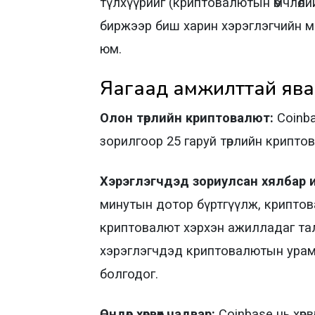
түлхүүрийг (криптовалютын өмчлөлий
биржээр биш харин хэрэглэгчийн моб
юм.
Яагаад амжилттай ява
Олон төрлийн криптовалют:
Coinba
зорилгоор 25 гаруй төрлийн крипто
Хэрэглэгчдэд зориулсан хялбар 
минутын дотор бүртгүүлж, криптов
криптовалют хэрхэн ажилладаг тал
хэрэглэгчдэд криптовалютын урамш
болгодог.
Өндөр хөрвөх чадвар:
Coinbase нь хөрв