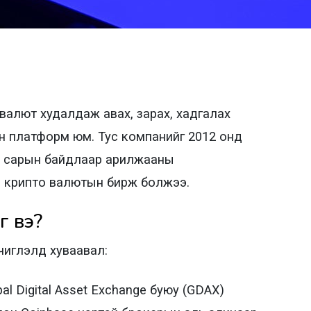
валют худалдаж авах, зарах, хадгалах
 платформ юм. Тус компанийг 2012 онд
3-р сарын байдлаар арилжааны
 крипто валютын бирж болжээ.
г вэ?
 чиглэлд хуваавал:
l Digital Asset Exchange буюу (GDAX)