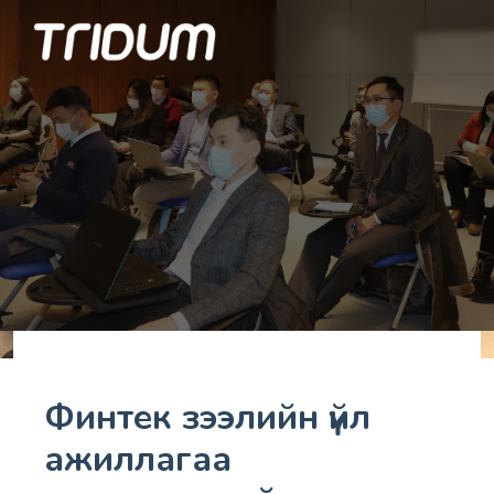
Финтек зээлийн үйл
ажиллагаа