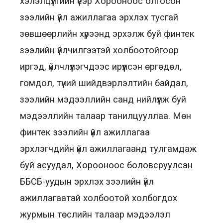
хэлэлцүүлгийн үеэр Хорооноос олгосон
зээлийн үйл ажиллагаа эрхлэх тусгай
зөвшөөрлийн хүрээнд эрхэлж буй финтек
зээлийн үйлчилгээтэй холбоотойгоор
иргэд, үйлчлүүлэгчдээс ирүүлсэн өргөдөл,
гомдол, түүний шийдвэрлэлтийн байдал,
зээлийн мэдээллийн санд нийлүүлж буй
мэдээллийн талаар танилцууллаа. Мөн
финтек зээлийн үйл ажиллагаа
эрхлэгчдийн үйл ажиллагаанд тулгамдаж
буй асуудал, Хорооноос боловсруулсан
ББСБ-уудын эрхлэх зээлийн үйл
ажиллагаатай холбоотой холбогдох
журмын төслийн талаар мэдээлэл