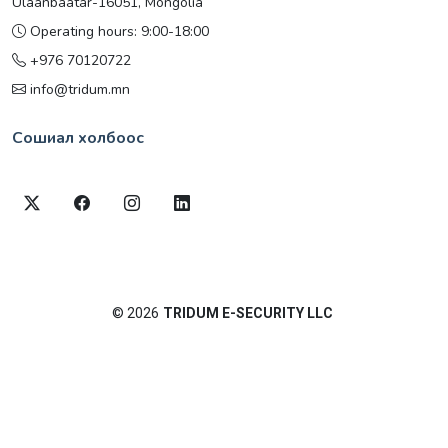
Ulaanbaatar-16051, Mongolia
Operating hours: 9:00-18:00
+976 70120722
info@tridum.mn
Сошиал холбоос
©
2026
TRIDUM E-SECURITY LLC