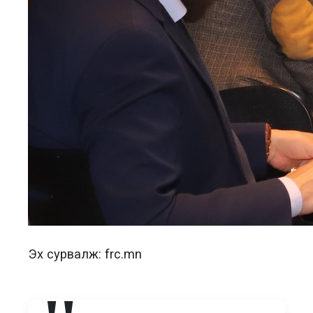
Эх сурвалж: frc.mn