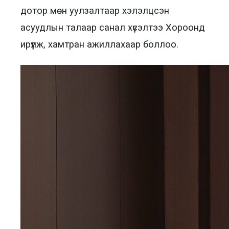
дотор мөн уулзалтаар хэлэлцсэн
асуудлын талаар санал хүсэлтээ Хороонд
ирүүлж, хамтран ажиллахаар боллоо.