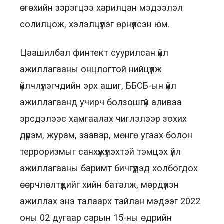
өгөхийн зэрэгцээ харилцан мэдээлэл
солилцож, хэлэлцүүлэг өрнүүлсэн юм.
Цаашилбал финтект суурилсан үйл
ажиллагааны онцлогтой нийцүүлж
үйлчлүүлэгчдийн эрх ашиг, ББСБ-ын үйл
ажиллагаанд учирч болзошгүй аливаа
эрсдэлээс хамгаалах чиглэлээр зохих
дүрэм, журам, заавар, мөнгө угаах болон
терроризмыг санхүүжүүлэхтэй тэмцэх үйл
ажиллагааны баримт бичгүүдэд холбогдох
өөрчлөлтүүдийг хийн баталж, мөрдүүлэн
ажиллах энэ талаарх тайлан мэдээг 2022
оны 02 дугаар сарын 15-ны өдрийн