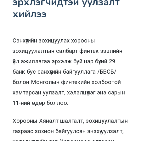
эрхлэгчидтэй уулзалт
хийлээ
Санхүүгийн зохицуулах хорооны
зохицуулалтын салбарт финтек зээлийн
үйл ажиллагаа эрхэлж буй нэр бүхий 29
банк бус санхүүгийн байгууллага /ББСБ/
болон Монголын финтекийн холбоотой
хамтарсан уулзалт, хэлэлцүүлэг энэ сарын
11-ний өдөр боллоо.
Хорооны Хяналт шалгалт, зохицуулалтын
газраас зохион байгуулсан энэхүү уулзалт,