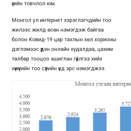
үгийн товчлол юм.
Монгол ул интернет хэрэглэгчдийн тоо
жилээс жилд өсөн нэмэгдэж байгаа
болон Ковид-19 цар тахлын хөл хорионы
дэглэмээс үүдэн онлайн худалдаа, цахим
төлбөр тооцоо ашиглан гүйлгээ хийх
хүмүүсийн тоо сүүлийн үед эрс нэмэгджээ.