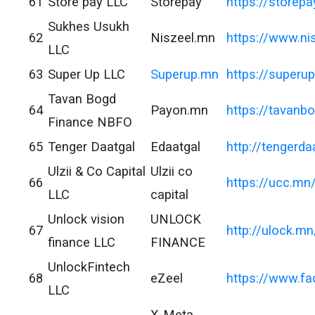
61
Store pay LLC
Storepay
https://storep
Sukhes Usukh
62
Niszeel.mn
https://www.ni
LLC
63
Super Up LLC
Superup.mn
https://superu
Tavan Bogd
64
Payon.mn
https://tavanb
Finance NBFO
65
Tenger Daatgal
Edaatgal
http://tengerda
Ulzii & Co Capital
Ulzii co
66
https://ucc.mn
LLC
capital
Unlock vision
UNLOCK
67
http://ulock.mn
finance LLC
FINANCE
UnlockFintech
68
eZeel
https://www.fa
LLC
X-Meta