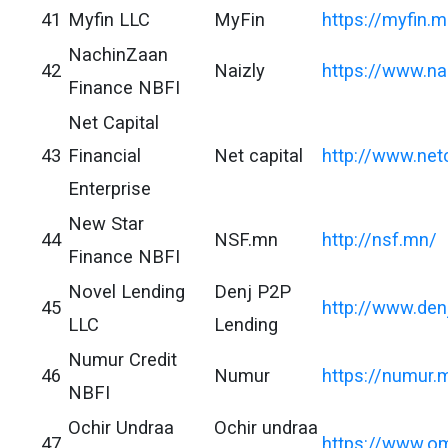
41
Myfin LLC
MyFin
https://myfin.
NachinZaan
42
Naizly
https://www.n
Finance NBFI
Net Capital
43
Financial
Net capital
http://www.net
Enterprise
New Star
44
NSF.mn
http://nsf.mn/
Finance NBFI
Novel Lending
Denj P2P
45
http://www.den
LLC
Lending
Numur Credit
46
Numur
https://numur.
NBFI
Ochir Undraa
Ochir undraa
47
https://www.o