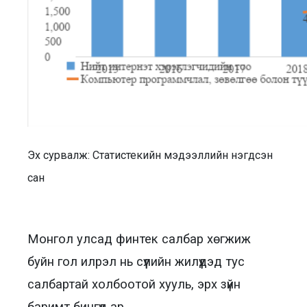
Эх сурвалж: Статистекийн мэдээллийн нэгдсэн
сан
Монгол улсад финтек салбар хөгжиж
буйн гол илрэл нь сүүлийн жилүүдэд тус
салбартай холбоотой хууль, эрх зүйн
баримт бичгүүд ар