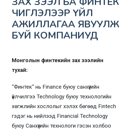
ЗАХ ЗЭЭЛ БА ФИНТЕК
ЧИГЛЭЛЭЭР ҮЙЛ
АЖИЛЛАГАА ЯВУУЛЖ
БУЙ КОМПАНИУД
Монголын финтекийн зах зээлийн
тухай:
“Финтек” нь Finance буюу санхүүгийн
үйлчилгээ Technology буюу технологийн
хөгжлийн хослолыг хэлэх бөгөөд Fintech
гэдэг нь нийлээд Financial Technology
буюу Санхүүгийн технологи гэсэн холбоо