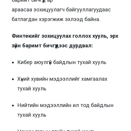
араасаа зохицуулагч байгууллагуудаас
батлагдан хэрэгжиж эхлээд байна.
Финтекийг зохицуулах голлох хууль, эрх
зүйн баримт бичгүүдээс дурдвал:
Кибер аюулгүй байдлын тухай хууль
Хүний хувийн мэдээллийг хамгаалах
тухай хууль
Нийтийн мэдээллийн ил тод байдлын
тухай хууль