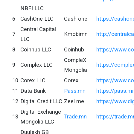
NBFI LLC
6
CashOne LLC
Cash one
https://cashon
Central Capital
7
Kmobimn
http://cent
LLC
8
Coinhub LLC
Coinhub
https://www.c
CompleX
9
Complex LLC
https://comple
Mongolia
10
Corex LLC
Corex
https://www.co
11
Data Bank
Pass.mn
https://pass.m
12
Digital Credit LLC
Zeel me
https://www.dig
Digital Exchange
13
Trade.mn
https://trade.m
Mongolia LLC
Duulekh GB