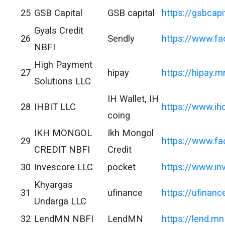
25
GSB Capital
GSB capital
https://gsbcapi
Gyals Credit
26
Sendly
https://www.f
NBFI
High Payment
27
hipay
https://hipay.m
Solutions LLC
IH Wallet, IH
28
IHBIT LLC
https://www.
coing
IKH MONGOL
Ikh Mongol
29
https://www.f
CREDIT NBFI
Credit
30
Invescore LLC
pocket
https://www.i
Khyargas
31
ufinance
https://ufinan
Undarga LLC
32
LendMN NBFI
LendMN
https://lend.mn