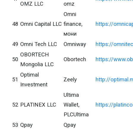
OMZ LLC
omz
Omni
48
Omni Capital LLC
finance,
https://omnica
мони
49
Omni Tech LLC
Omniway
https://omnite
OBORTECH
50
Obortech
https://www.o
Mongolia LLC
Optimal
51
Zeely
http://optimal.
Investment
Ultima
52
PLATINEX LLC
Wallet,
https://platinc
PLCUltima
53
Qpay
Qpay