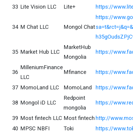
33
Lite Vision LLC
Lite+
https://www.lit
https://www.go
34
M Chat LLC
Mongol Chat
sa=t&rct=j&q
h35gOudsZPjC
MarketHub
35
Market Hub LLC
https://www.f
Mongolia
MilleniumFinance
36
Mfinance
https://www.f
LLC
37
MomoLand LLC
MomoLand
https://www.f
Redpoint
38
Mongol iD LLC
https://www.re
mongolia
39
Most fintech LLC
Most fintech
http://www.mo
40
MPSC NBFI
Toki
https://www.to