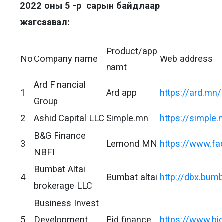
2022 оны 5 -р сарын байдлаар
жагсаавал:
Product/app
No
Company name
Web address
namt
Ard Financial
1
Ard app
https://ard.mn/
Group
2
Ashid Capital LLC
Simple.mn
https://simple
B&G Finance
3
Lemond MN
https://www.fa
NBFI
Bumbat Altai
4
Bumbat altai
http://dbx.bum
brokerage LLC
Business Invest
5
Development
Bid finance
https://www.bi