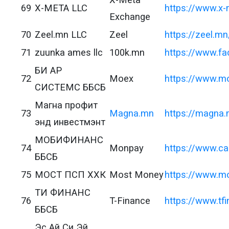
69
X-META LLC
https://www.x
Exchange
70
Zeel.mn LLC
Zeel
https://zeel.mn
71
zuunka ames llc
100k.mn
https://www.f
БИ АР
72
Moex
https://www.
СИСТЕМС ББСБ
Магна профит
73
Magna.mn
https://magna
энд инвестмэнт
МОБИФИНАНС
74
Monpay
https://www.c
ББСБ
75
МОСТ ПСП ХХК
Most Money
https://www.m
ТИ ФИНАНС
76
T-Finance
https://www.tf
ББСБ
Эс Ай Си Эй