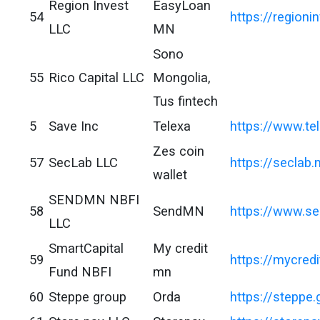
Region Invest
EasyLoan
54
https://regioni
LLC
MN
Sono
55
Rico Capital LLC
Mongolia,
Tus fintech
5
Save Inc
Telexa
https://www.te
Zes coin
57
SecLab LLC
https://seclab
wallet
SENDMN NBFI
58
SendMN
https://www.s
LLC
SmartCapital
My credit
59
https://mycred
Fund NBFI
mn
60
Steppe group
Orda
https://steppe.