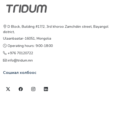
D Block, Building #17/2, 3rd khoroo Zamchdiin street, Bayangol
district,
Ulaanbaatar-16051, Mongolia
Operating hours: 9:00-18:00
+976 70120722
info@tridum.mn
Сошиал холбоос