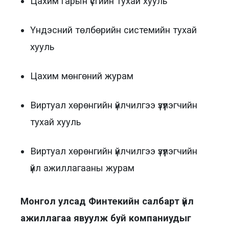
Цахим гарын үсгийн тухай хууль
Үндэсний төлбөрийн системийн тухай
хууль
Цахим мөнгөний журам
Виртуал хөрөнгийн үйлчилгээ үзүүлэгчийн
тухай хууль
Виртуал хөрөнгийн үйлчилгээ үзүүлэгчийн
үйл ажиллагааны журам
Монгол улсад Финтекийн салбарт үйл
ажиллагаа явуулж буй компаниудыг